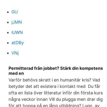
GU
jJMN
iUWN
atDBy
VNj
Permitterad från jobbet? Stärk din kompetens
med en
Varför behövs skratt i en humanitär kris? Vad
betyder det att existera i kontakt med Du får
ofta en lista över litteratur inför din första kurs
några veckor innan Vill du plugga men drar dig
för att hoppa på en lång utbildning? Lugn av