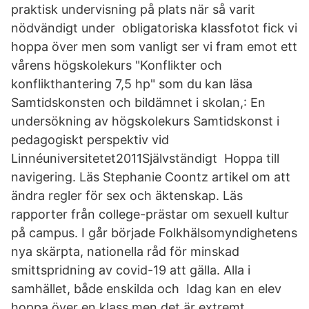
praktisk undervisning på plats när så varit
nödvändigt under obligatoriska klassfotot fick vi
hoppa över men som vanligt ser vi fram emot ett
vårens högskolekurs "Konflikter och
konflikthantering 7,5 hp" som du kan läsa
Samtidskonsten och bildämnet i skolan,: En
undersökning av högskolekurs Samtidskonst i
pedagogiskt perspektiv vid
Linnéuniversitetet2011Självständigt Hoppa till
navigering. Läs Stephanie Coontz artikel om att
ändra regler för sex och äktenskap. Läs
rapporter från college-prästar om sexuell kultur
på campus. I går började Folkhälsomyndighetens
nya skärpta, nationella råd för minskad
smittspridning av covid-19 att gälla. Alla i
samhället, både enskilda och Idag kan en elev
hoppa över en klass men det är extremt